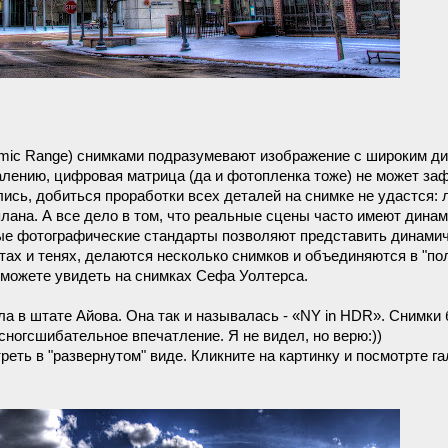
amic Range) снимками подразумевают изображение с широким д
жалению, цифровая матрица (да и фотопленка тоже) не может за
лись, добиться проработки всех деталей на снимке не удастся: 
плана. А все дело в том, что реальные сцены часто имеют дина
нные фотографические стандарты позволяют представить динами
етах и тенях, делаются несколько снимков и объединяются в "п
ы можете увидеть на снимках Сефа Уолтерса.
ла в штате Айова. Она так и называлась - «NY in HDR». Снимки
сногсшибательное впечатление. Я не видел, но верю:))
ть в "развернутом" виде. Кликните на картинку и посмотрте га