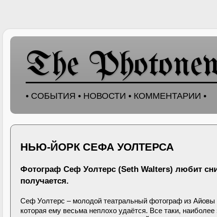
The Photone
• СОБЫТИЯ • НОВОСТИ • КОММЕНТАРИИ •
НЬЮ-ЙОРК СЕФА УОЛТЕРСА
Фотограф Сеф Уолтерс (Seth Walters) любит сни
получается.
Сеф Уолтерс – молодой театральный фотограф из Айовы 
которая ему весьма неплохо удаётся. Все таки, наиболе