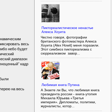
Пиктореалистическое ненастье
Алекса Хоуита
Честно говоря, фотографии
инамическим
британского фотомастера Алекса
фиксировать весь
Хоуита (Alex Howit) меня поразили.
либо небо будет
Этот симбиоз пиктореализма с
сюрреализмом завор...
мический
ческий диапазон
олноценный" кадр
 были
Любимая книга Путина
лерею на весь
А Знаете ли Вы, что любимая книга
президента россии - книга-утопия
Михаила Юрьева «Третья
империя». Дипломаты, политики,
журналисты, котор...