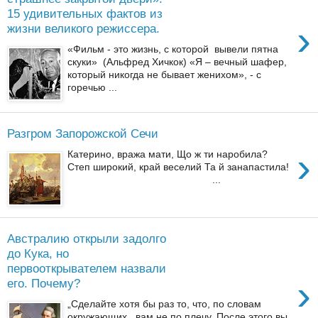
15 удивительных фактов из
›
жизни великого режиссера.
«Фильм - это жизнь, с которой вывели пятна
скуки» (Альфред Хичкок) «Я – вечный шафер,
который никогда не бывает женихом», - с
горечью ...
Разгром Запорожской Сечи
›
Катерино, вража мати, Що ж ти наробила?
Степ широкий, край веселий Та й занапастила!
...
Австралию открыли задолго
до Кука, но
первооткрывателем назвали
›
его. Почему?
„Сделайте хотя бы раз то, что, по словам
окружающих, вам не по плечу. После этого вы