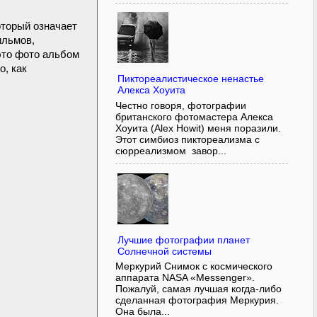
оторый означает
ильмов,
это фото альбом
о, как
Пиктореалистическое ненастье
Алекса Хоуита
Честно говоря, фотографии
британского фотомастера Алекса
Хоуита (Alex Howit) меня поразили.
Этот симбиоз пиктореализма с
сюрреализмом завор...
Лучшие фотографии планет
Солнечной системы
Меркурий Снимок с космического
аппарата NASA «Messenger».
Пожалуй, самая лучшая когда-либо
сделанная фотография Меркурия.
Она была...