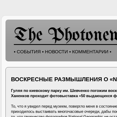
The Photone
• СОБЫТИЯ • НОВОСТИ • КОММЕНТАРИИ •
ВОСКРЕСНЫЕ РАЗМЫШЛЕНИЯ О «N
Гуляя по киевскому парку им. Шевченко погожим воск
Ханенков проходит фотовыставка «50 выдающихся фот
То, что я увидел перед музеем, повергло меня в состояни
приходилось выстаивать многочасовые очереди, дабы пос
то, что творчество фотографов National Geographic не о