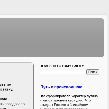
ПОИСК ПО ЭТОМУ БЛОГУ.
ств им.
Путь в преисподнюю
ыставку.
Что сформировало характер путина
огда
и как он закончит свои дни. Что
ень порадовало
ожидает Россию в ближайшем
всем