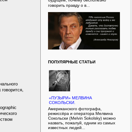
будущем, почему бесполезно
говорить правду о в...
ПОПУЛЯРНЫЕ СТАТЬИ
онального
 говорится,
«ПУЗЫРИ» МЕЛВИНА
СОКОЛЬСКИ.
ographic
Американского фотографа,
ического
режиссёра и оператора Мелвина
Сокольски (Melvin Sokolsky) можно
еством
назвать, пожалуй, одним из самых
известных людей...