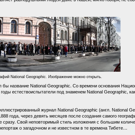
фий National Geographic. Изображение можно открыть.
л бы название National Geographic. Со времени основания Наци
годы естествоиспытатели под знаменем National Geographic, как
люстрированный журнал National Geographic (англ. National Ge
1888 года, через девять месяцев после создания самого географ
не сразу. Свой неповторимый стиль изложения с большим колич
репортаж о загадочном и не известном в те времена Тибете…