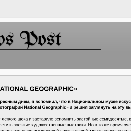
ws Post
ATIONAL GEOGRAPHIC»
ресным днем, я вспомнил, что в Национальном музее искус
ографий National Geographic» и решил заглянуть на эту в
е легкого шока и заставило вспомнить застойные семидесятые, к
етить заезжие художественные выставки. Но в то же время оч
ставляет равнодушными людей даже в нашей, мягко говоря, не со