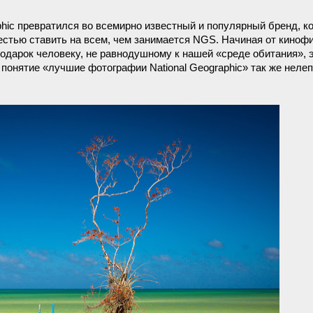
phic превратился во всемирно известный и популярный бренд, к
естью ставить на всем, чем занимается NGS. Начиная от киноф
одарок человеку, не равнодушному к нашей «среде обитания», 
понятие «лучшие фотографии National Geographic» так же нелеп