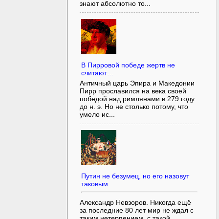
знают абсолютно то...
В Пирровой победе жертв не
считают…
Античный царь Эпира и Македонии
Пирр прославился на века своей
победой над римлянами в 279 году
до н. э. Но не столько потому, что
умело ис...
Путин не безумец, но его назовут
таковым
Александр Невзоров. Никогда ещё
за последние 80 лет мир не ждал с
таким нетерпением, с такой