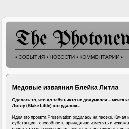
The Photone
• СОБЫТИЯ • НОВОСТИ • КОММЕНТАРИИ •
Медовые изваяния Блейка Литла
Сделать то, что до тебя никто не додумался – мечта
Литлу (Blake Little) это удалось.
Идея его проекта Preservation родилась на пасеке. Качая
субстанции - способность причудливо изменять и искажат
понял, что мед можно использовать как инструмент для с