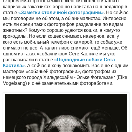
О проблемах фотосъёмки в женских коллективах и о
капризных заказчиках хорошо написала наш редактор в
статье
«Заметки столичной фотографини»
. Но сейчас
мы поговорим не об этом, а об анималистах. Интересно,
есть ли среди таких фотографов разделение по видам
животных? Кому-то хорошо удаются кошки, а кому-то
крокодилы. Но если кошек снимают, наверное, все, у
кого есть мобильный телефон с камерой, то собак уже
снимают не все. А талантливо снимают ещё меньше. Об
одном из таких «собачников» Сете Кастиле мы уже
рассказывали в статье
«Подводные собаки Сета
Кастила»
. А сейчас я хочу познакомить Вас еще с одним
мастером «собачьей фотографии», фотографом из
немецкого города Хильдесхайм - Эльке Фогельзанг (Elke
Vogelsang) и с её замечательными фотоработами.