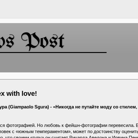
ws Post
x with love!
(Giampaolo Sgura) - «Никогда не путайте моду со стилем, 
ался фотографией. Но любовь к фейшн-фотографии перевесила.
еловек с «южным темпераментом», может по достоинству оценит
о, что своими «гуру» он считает Ричарда Аведона и Ирвина Пен