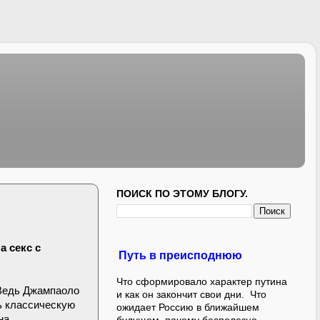
ПОИСК ПО ЭТОМУ БЛОГУ.
а секс с
Путь в преисподнюю
Что сформировало характер путина
 Ведь Джампаоло
и как он закончит свои дни. Что
ь классическую
ожидает Россию в ближайшем
на.