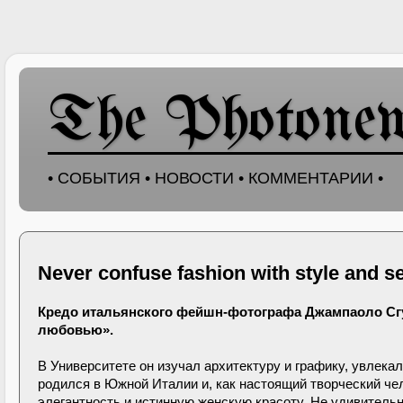
The Photone
• СОБЫТИЯ • НОВОСТИ • КОММЕНТАРИИ •
Never confuse fashion with style and se
Кредо итальянского фейшн-фотографа Джампаоло Сгура 
любовью».
В Университете он изучал архитектуру и графику, увлек
родился в Южной Италии и, как настоящий творческий ч
элегантность и истинную женскую красоту. Не удивительн