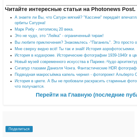
_____________________________________________________________
Читайте интересные статьи на Photonews Post.
А знаете ли Вы, что Сатурн мягкий? "Кассини" передаёт впеча
орбиты Сатурна!
Марк Рибу - летописец 20 века.
Это не чудо, это "Лейка" - ограниченный тираж!
Вы любите приключения? Знакомьтесь -"Паганель". Это просто об
Мне сверху видно всё! Ты так и знай! История аэрофотосъемки.
История в кодахроме. Исторические фотографии 1939-1940г в цв
Новый музей современного искусства в Париже.-Чудо архитекту
Снгапур глазами Даниэля Чонга. Фантастические HDR фотографи
Подводная макросъёмка капель чернил - фотопроект Альберто С
История в цвете. А Вы не пробовали раскрасить старинные фот
что получается.
Перейти на Главную (последние пуб
Поделиться