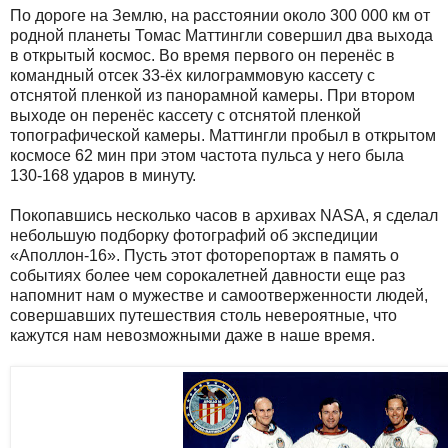
По дороге на Землю, на расстоянии около 300 000 км от
родной планеты Томас Маттингли совершил два выхода
в открытый космос. Во время первого он перенёс в
командный отсек 33-ёх килограммовую кассету с
отснятой пленкой из панорамной камеры. При втором
выходе он перенёс кассету с отснятой пленкой
топографической камеры. Маттингли пробыл в открытом
космосе 62 мин при этом частота пульса у него была
130-168 ударов в минуту.
Покопавшись несколько часов в архивах NASA, я сделал
небольшую подборку фотографий об экспедиции
«Аполлон-16». Пусть этот фоторепортаж в память о
событиях более чем сорокалетней давности еще раз
напомнит нам о мужестве и самоотверженности людей,
совершавших путешествия столь невероятные, что
кажутся нам невозможными даже в наше время.