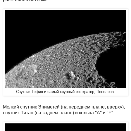
Спутник Тефия и самый крупный его кратер, Пенелопа.
Мелкий спутник Эпиметей (на переднем плане, вверху),
спутник Титан (на заднем плане) и кольца "A" и "F".