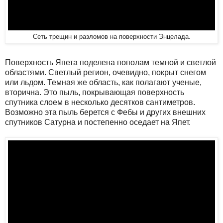
Сеть трещин и разломов на поверхности Энцелада.
Поверхность Япета поделена пополам темной и светлой
областями. Светлый регион, очевидно, покрыт снегом
или льдом. Темная же область, как полагают ученые,
вторична. Это пыль, покрывающая поверхность
спутника слоем в несколько десятков сантиметров.
Возможно эта пыль берется с Фебы и других внешних
спутников Сатурна и постепенно оседает на Япет.