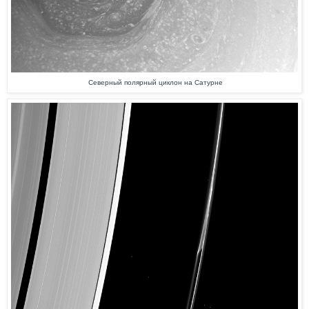
С
еверный полярный циклон на Сатурне