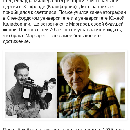
отец Ричарда Миллера был ректором епископальной
церкви в Хэнфорде (Калифорния), Дик с ранних лет
приобщился к светописи. Позже учился кинематографии
в Стенфордском университете и в университете Южной
Калифорнии, где встретился с Маргарет, своей будущей
женой. Прожив с ней 70 лет, он не уставал утверждать,
что брак с Маргарет – это самое большое его
достижение.
Первый дебют в качестве актера состоялся в 1935 голу