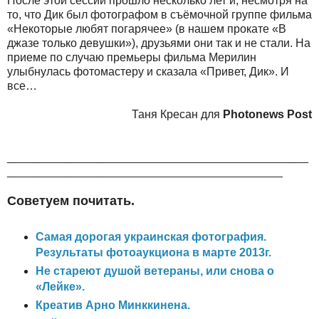
После этой сессии прошло несколько лет и, несмотря на
то, что Дик был фотографом в съёмочной группе фильма
«Некоторые любят погарячее» (в нашем прокате «В
джазе только девушки»), друзьями они так и не стали. На
приеме по случаю премьеры фильма Мерилин
улыбнулась фотомастеру и сказала «Привет, Дик». И
все…
Таня Кресан для
Photonews Post
_______________________________________________
___________________________________________
Советуем почитать.
Самая дорогая украинская фотография.
Результаты фотоаукциона в марте 2013г.
Не стареют душой ветераны, или снова о
«Лейке».
Креатив Арно Минккинена.