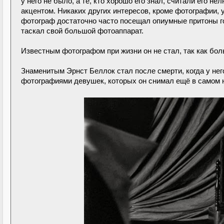
у него не было, а те, кто хорошо его знал, считали его
акцентом. Никаких других интересов, кроме фотографии, у
фотограф достаточно часто посещал опиумные притоны г
таскал свой большой фотоаппарат.
Известным фотографом при жизни он не стал, так как боль
Знаменитым Эрнст Беллок стал после смерти, когда у не
фотографиями девушек, которых он снимал ещё в самом н