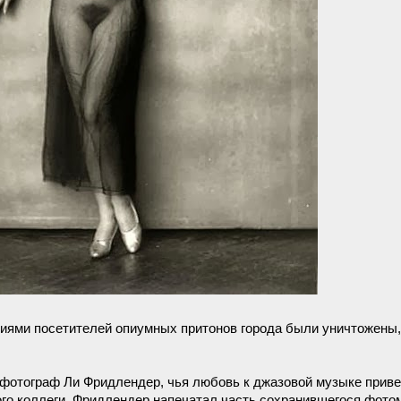
ниями посетителей опиумных притонов города были уничтожены,
 фотограф Ли Фридлендер, чья любовь к джазовой музыке привел
го коллеги, Фридлендер напечатал часть сохранившегося фото