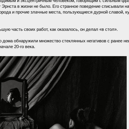
 нелюдимым и эксцентричным человеком, говорящим с сильным фр
 Эрнста в жизни не было. Его странное поведение списывали на 
орода и прочие злачные места, пользующиеся дурной славой, к
шую часть своих работ, как оказалось, он делал «в стол».
го дома обнаружили множество стеклянных негативов с ранее н
ачале 20-го века.