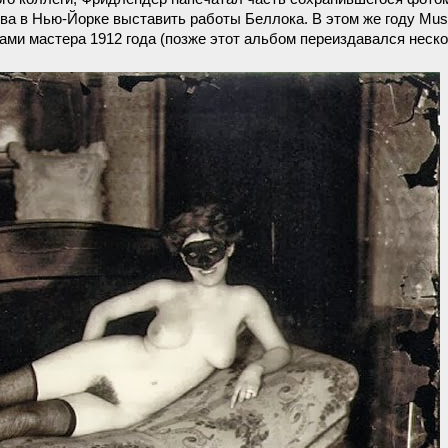
ва в Нью-Йорке выставить работы Беллока. В этом же году Mus
ботами мастера 1912 года (позже этот альбом переиздавался неско