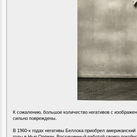
К сожалению, большое количество негативов с изображе
сильно повреждены.
В 1960-х годах негативы Беллока приобрел американский
годы в Нью Орлеан. Восхищенный работой своего покойно