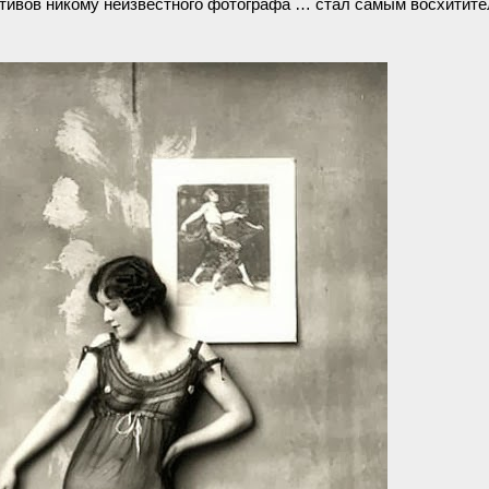
егативов никому неизвестного фотографа … стал самым восхитит