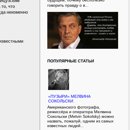
будущем, почему бесполезно
анцузским
говорить правду о в...
то, что
уда неизменно
еизвестными
ПОПУЛЯРНЫЕ СТАТЬИ
«ПУЗЫРИ» МЕЛВИНА
СОКОЛЬСКИ.
Американского фотографа,
режиссёра и оператора Мелвина
Сокольски (Melvin Sokolsky) можно
назвать, пожалуй, одним из самых
известных людей...