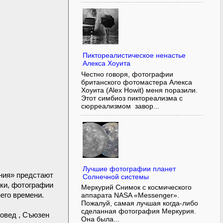
Пиктореалистическое ненастье
Алекса Хоуита
Честно говоря, фотографии
британского фотомастера Алекса
Хоуита (Alex Howit) меня поразили.
Этот симбиоз пиктореализма с
сюрреализмом завор...
Лучшие фотографии планет
ния» предстают
Солнечной системы
ики, фотографии
Меркурий Снимок с космического
его времени.
аппарата NASA «Messenger».
Пожалуй, самая лучшая когда-либо
сделанная фотография Меркурия.
вовед , Съюзен
Она была...