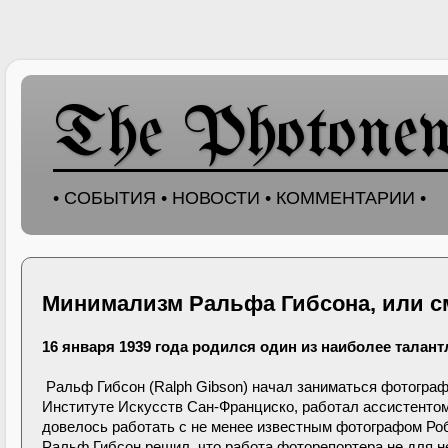
The Photone
• СОБЫТИЯ • НОВОСТИ • КОММЕНТАРИИ •
Минимализм Ральфа Гибсона, или см
16 января 1939 года родился один из наиболее тала
Ральф Гибсон (Ralph Gibson) начал заниматься фотограф
Институте Искусств Сан-Франциско, работал ассистентом
довелось работать с не менее известным фотографом Роб
Ральф Гибсон решил, что работа фоторепортера не для не