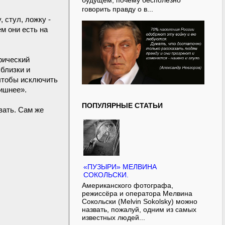
будущем, почему бесполезно
говорить правду о в...
 стул, ложку -
м они есть на
рический
 близки и
 чтобы исключить
лишнее».
ПОПУЛЯРНЫЕ СТАТЬИ
вать. Сам же
«ПУЗЫРИ» МЕЛВИНА
СОКОЛЬСКИ.
Американского фотографа,
режиссёра и оператора Мелвина
Сокольски (Melvin Sokolsky) можно
назвать, пожалуй, одним из самых
известных людей...