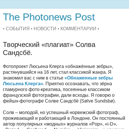
The Photonews Post
• СОБЫТИЯ • НОВОСТИ • КОММЕНТАРИИ •
Творческий «плагиат» Солва
Сандсбё.
Фотопроект Люсьена Клерга «обнажённые зебры»,
растянувшийся на 16 лет, стал классикой жанра. Я
знакомил вас с ним в статье
«Обнаженные зебры
Люсьена Клерга»
. Приятно осознавать, что зёрна
гламурного фото-креатива, посеянные классиком
французской фотографии, дали всходы. Я говорю о
фейшн-фотографе Солве Сандсбё (Sølve Sundsbø).
Солв – молодой, но успешный норвежский фотограф,
проживающий и работающий в Лондоне. Он постоянный
автор популярных «модных» журналов «Pop», «i-D»,