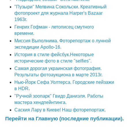
"Пузыри" Мелвина Сокольски. Креативный
фотопроект для журнала Harper's Bazaar
1963г.
Генрих Гофман - летописец смутного
времени.
Миссия Выполнима. Фоторепортаж о лунной
экспедиции Apollo-16.
История в стиле фейсбук.Некоторые
исторические фото в стиле "selfies".
Самая дорогая украинская фотография.
Результаты фотоаукциона в марте 2013г.
Нью-Йорк Сефа Уолтерса. Городские пейзажи
в HDR
.
"Ручной зоопарк" Гвидо Даниэля. Работы
мастера хендпейнтинга.
Саския Лару в Киеве! Наш фоторепортаж.
Перейти на Главную (последние публикации).