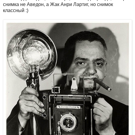
снимка не Аведон, а Жак Анри Лартиг, но снимок
классный :)