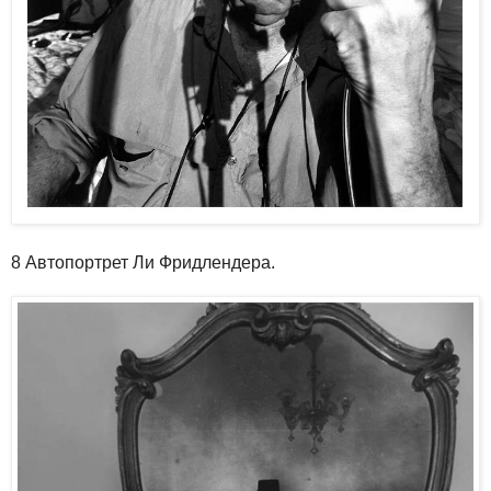
8 Автопортрет Ли Фридлендера.