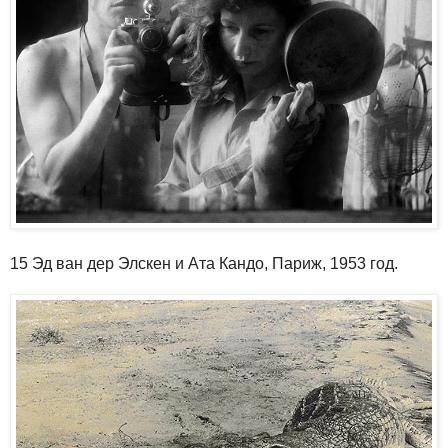
15 Эд ван дер Элскен и Ата Кандо, Париж, 1953 год.