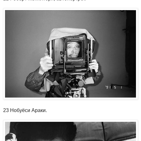
23 Нобуёси Араки.