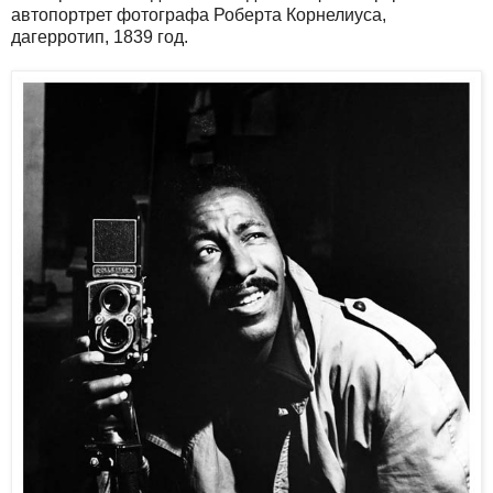
автопортрет фотографа Роберта Корнелиуса,
дагерротип, 1839 год.