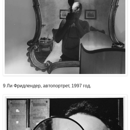
9 Ли Фридлендер, автопортрет, 1997 год.