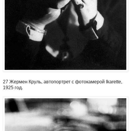
27 Жермен Круль, автопортрет с фотокамерой Ikarette,
1925 год.