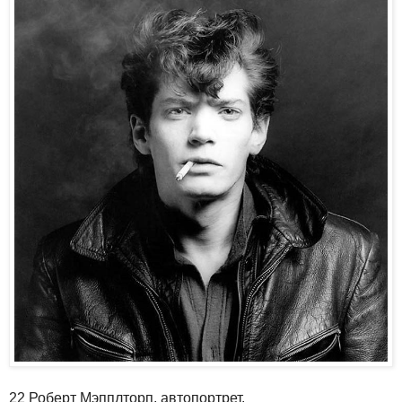
22 Роберт Мэпплторп, автопортрет.